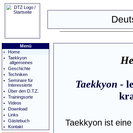
Deut
Menü
Home
He
Taekkyon
allgemeines
Geschichte
Techniken
Seminare für
Taekkyon
- l
Interessierte
Über den D.T.Z.
kra
Trainingsorte
Videos
Download
Links
Taekkyon ist ein
Gästebuch
Kontakt