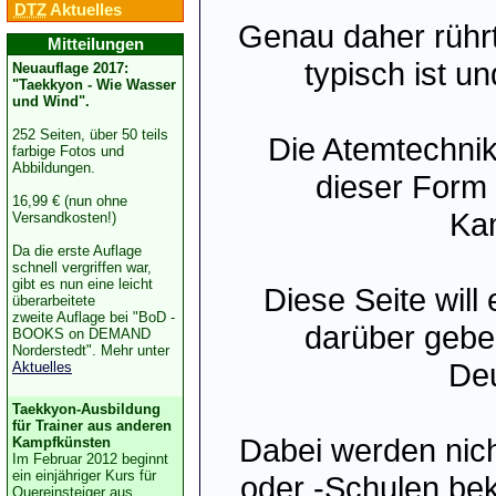
DTZ
Aktuelles
Genau daher rührt
Mitteilungen
typisch ist u
Neuauflage 2017:
"Taekkyon - Wie Wasser
und Wind".
252 Seiten, über 50 teils
Die Atemtechnik
farbige Fotos und
Abbildungen.
dieser Form 
16,99 € (nun ohne
Kam
Versandkosten!)
Da die erste Auflage
schnell vergriffen war,
gibt es nun eine leicht
Diese Seite will
überarbeitete
zweite Auflage bei "BoD -
darüber gebe
BOOKS on DEMAND
Norderstedt". Mehr unter
Deu
Aktuelles
Taekkyon-Ausbildung
für Trainer aus anderen
Dabei werden nich
Kampfkünsten
Im Februar 2012 beginnt
ein einjähriger Kurs für
oder -Schulen be
Quereinsteiger aus