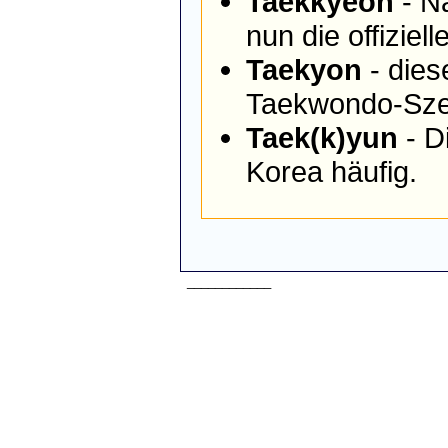
Taekkyeon
- N
nun die offiziel
Taekyon
- dies
Taekwondo-Szen
Taek(k)yun
- D
Korea häufig.
____________